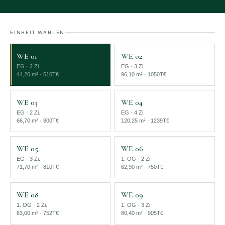
EINHEIT WÄHLEN
WE 01
WE 02
EG · 2 Zi.
EG · 3 Zi.
44,20 m² · 510T€
96,10 m² · 1050T€
WE 03
WE 04
EG · 2 Zi.
EG · 4 Zi.
66,70 m² · 800T€
120,25 m² · 1239T€
WE 05
WE 06
EG · 3 Zi.
1. OG · 2 Zi.
71,70 m² · 810T€
62,90 m² · 750T€
WE 08
WE 09
1. OG · 2 Zi.
1. OG · 3 Zi.
63,00 m² · 752T€
80,40 m² · 905T€