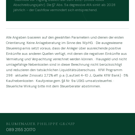
Abschreibungsjahr). Die §7 Abs. 5a degressive AfA sinkt ab 2028
jährlich – der Cashflow vermindert sich entsprechend.
Alle Angaben basieren auf den gewählten Parametern und dienen der ersten
Orientierung. Keine Anlageberatung im Sinne des WpHG. · Die ausgewiesene
Steuerersparnis setzt voraus, dass der Anleger über ausreichende positive
Einkünfte aus anderen Quellen verfügt, mit denen die negativen Einkünfte aus
Vermietung und Verpachtung verrechnet werden können. · Hausgeld und nicht
umlagefähige Nebenkosten sind in dieser Berechnung nicht berücksichtigt
und reduzieren den tatsächlichen Liquiditätsüberschuss. · KfW Programm
298 · aktueller Zinssatz 2,72% eff. p.a. (Laufzeit 4–10 J., Quelle: KfW Bank) · 5%
Kaufnebenkosten · Kaufpreise gem. §4 Nr. 9a UStG umsatzsteuerfrei. ·
Steuerliche Wirkung bitte mit dem Steuerberater abstimmen.
BLUMENAUER PHILIPPE GROUP
089 2155 20170