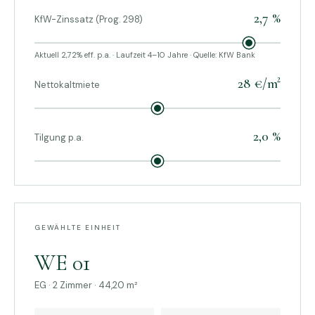
2,7 %
KfW-Zinssatz (Prog. 298)
Aktuell 2,72% eff. p.a. · Laufzeit 4–10 Jahre · Quelle: KfW Bank
28 €/m²
Nettokaltmiete
2,0 %
Tilgung p.a.
GEWÄHLTE EINHEIT
WE 01
EG · 2 Zimmer · 44,20 m²