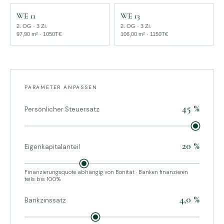
WE 11
WE 13
2. OG · 3 Zi.
2. OG · 3 Zi.
97,90 m² · 1050T€
106,00 m² · 1150T€
PARAMETER ANPASSEN
45 %
Persönlicher Steuersatz
20 %
Eigenkapitalanteil
Finanzierungsquote abhängig von Bonität · Banken finanzieren
teils bis 100%
4,0 %
Bankzinssatz