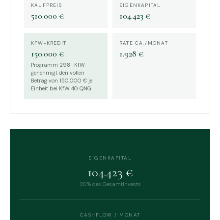
KAUFPREIS
EIGENKAPITAL
510.000 €
104.423 €
KFW-KREDIT
RATE CA./MONAT
150.000 €
1.928 €
Programm 298 · KfW
genehmigt den vollen
Betrag von 150.000 € je
Einheit bei KfW 40 QNG
EIGENKAPITAL
104.423 €
20% des Gesamtinvests
CASHFLOW / MONAT