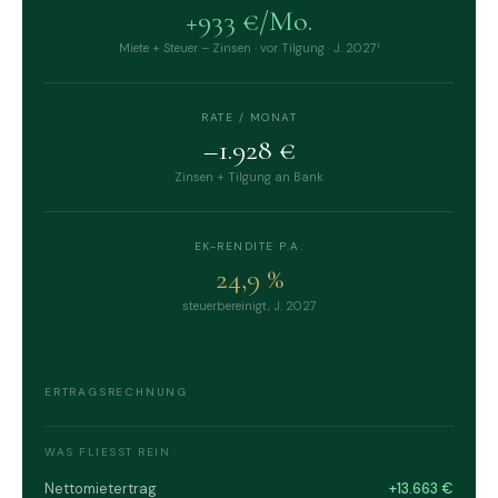
+933 €/Mo.
Miete + Steuer – Zinsen · vor Tilgung · J. 2027¹
RATE / MONAT
–1.928 €
Zinsen + Tilgung an Bank
EK-RENDITE P.A.
24,9 %
steuerbereinigt, J. 2027
ERTRAGSRECHNUNG
WAS FLIESST REIN
Nettomietertrag
+13.663 €