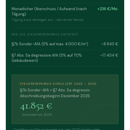
Monatlicher Überschuss / Aufwand (nach
+236 €/Mo.
Tilgung)
Tilgung baut Vermögen auf – kein echter Verlust
WIE DIE STEUERERSPARNIS ENTSTEHT
§7b Sonder-AfA (5% auf max. 4.000 €/m²)
–8.840 €
§7 Abs. 5a degressive AfA (5% auf 70%
–17.404 €
Gebäudewert)
STEUERERSPARNIS KUMULIERT 2026 – 2030
§7b Sonder-AfA + §7 Abs. 5a degressiv
Abschreibungsbeginn Dezember 2026
41.852 €
kumuliert bis 2030
¹ Cashflow vor Tilgung basiert auf Jahr 2027 (erstes volles