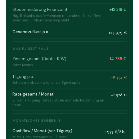
Steuerminderung Finanzamt
+12.316 €
Neg. Einkünfte aus V+V werden mit anderen Einkünften
verrechnet → Steuerbelastung sinkt
Gesamtzufluss p.a.
+25.979 €
WAS FLIESST RAUS
Zinsen gesamt (Bank + KfW)
–14.788 €
Echte Kosten
Tilgung p.a.
–8.354 €
Schuldenabbau – wächst als Eigenkapital
Rate gesamt / Monat
–1.928 €
Zinsen + Tilgung · tatsächliche monatliche Zahlung an
Bank
MONATLICHES ERGEBNIS
Cashflow / Monat (vor Tilgung)
+933 €/Mo.
Miete + Steuerersparnis – Zinsen