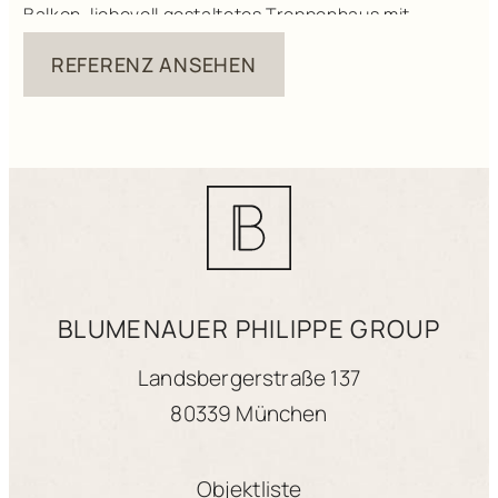
Balkon, liebevoll gestaltetes Treppenhaus mit
Wandmalereien, Fischgräten-Parkett, u.v.m. Die
REFERENZ ANSEHEN
Wohnung teilt sich auf in einen Flur, 2 Schlafzimmer
(oder 1 SZ / 1 Office), ein Badezimmer mit
großzügiger Dusche, Gäste-WC und ein
Wohnzimmer halboffen zur Küche […]
BLUMENAUER PHILIPPE GROUP
Landsbergerstraße 137
80339 München
Objektliste