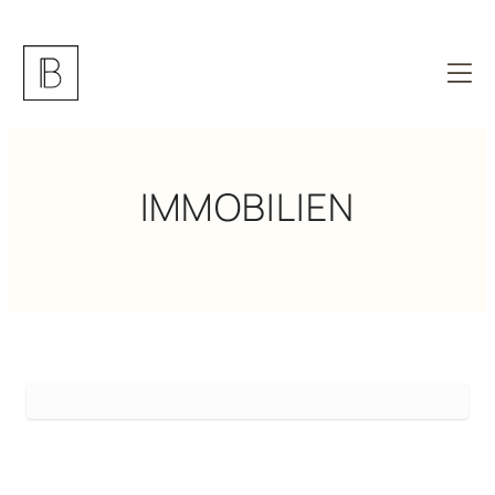
IMMOBILIEN
Ihr strategischer Standort am Puls der LMU – 96 m² näh