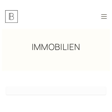
IMMOBILIEN
Ihr strategischer Standort am Puls der LMU – 96 m² näh
Erstbezug – Stilvolle Bürofläche in einem nachhaltige